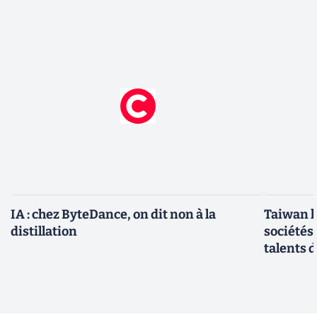
IA : chez ByteDance, on dit non à la
Taiwan l
distillation
sociétés
talents d