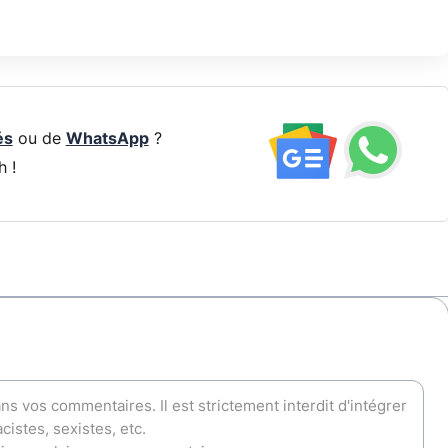
és
ou de
WhatsApp
?
h !