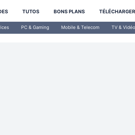
DES
TUTOS
BONS PLANS
TÉLÉCHARGE
vices
PC & Gaming
Mobile & Telecom
TV & Vidé