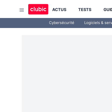
ACTUS
TESTS
GUI
Cybersécurité
Logiciels & ser