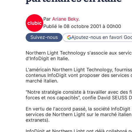
Par
Ariane Beky
.
Publié le
08 octobre 2001 à 00h00
Suivez-nous
Ajoutez-nous en favori
Goo
Northern Light Technology s'associe aux servic
d'InfoDigit en Italie.
L'américain Northern Light Technology, fourniss
contenus InfoDigit vont proposer des services d
marché italien.
"Notre stratégie consiste à travailler avec des
forces et nos capacités", confie David SEUSS D
En vertu de l'accord passé, la société InfoDigit 
services de Northern Light sur le marché italien 
extranets).
InfoDigit et Northern Light ont déjà collaboré 