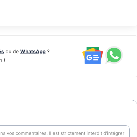
és
ou de
WhatsApp
?
h !