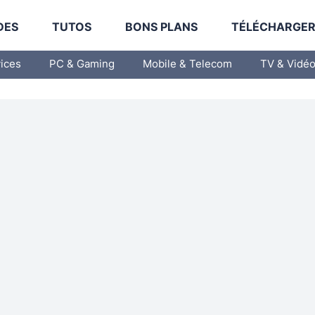
DES
TUTOS
BONS PLANS
TÉLÉCHARGE
vices
PC & Gaming
Mobile & Telecom
TV & Vidé