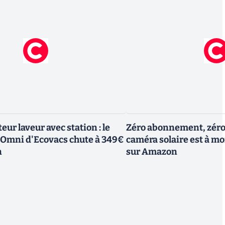
eur laveur avec station : le
Zéro abonnement, zéro c
 Omni d'Ecovacs chute à 349€
caméra solaire est à moi
n
sur Amazon