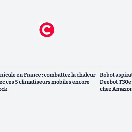
nicule en France : combattez la chaleur
Robot aspirat
ec ces 5 climatiseurs mobiles encore
Deebot T30e
ock
chez Amazo