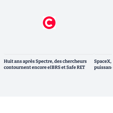
Huit ans après Spectre, des chercheurs
SpaceX, 
contournent encore eIBRS et Safe RET
puissanc