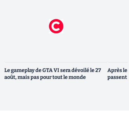
Le gameplay de GTA VI sera dévoilé le 27
Après le
août, mais pas pour tout le monde
passent 