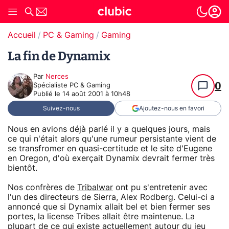
Accueil
PC & Gaming
Gaming
La fin de Dynamix
Par
Nerces
0
Spécialiste PC & Gaming
Publié le
14 août 2001 à 10h48
Suivez-nous
Ajoutez-nous en favori
Nous en avions déjà parlé il y a quelques jours, mais
ce qui n'était alors qu'une rumeur persistante vient de
se transfromer en quasi-certitude et le site d'Eugene
en Oregon, d'où exerçait Dynamix devrait fermer très
bientôt.
Nos confrères de
Tribalwar
ont pu s'entretenir avec
l'un des directeurs de Sierra, Alex Rodberg. Celui-ci a
annoncé que si Dynamix allait bel et bien fermer ses
portes, la license Tribes allait être maintenue. La
plupart de ce qui existe actuellement autour du jeu