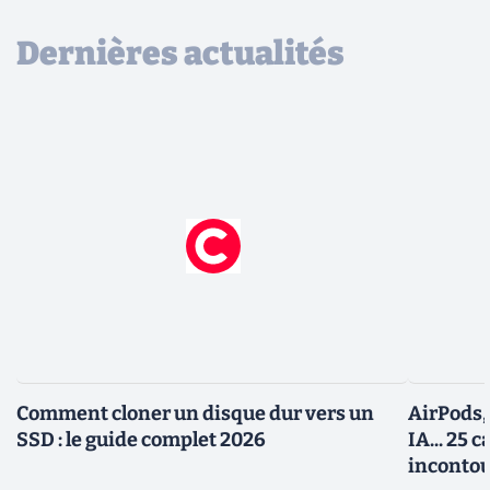
Dernières actualités
Comment cloner un disque dur vers un
AirPods,
SSD : le guide complet 2026
IA... 25 
incontou