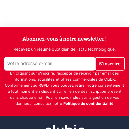
Abonnez-vous à notre newsletter !
Recevez un résumé quotidien de l'actu technologique.
S'inscrire
En cliquant sur s'inscrire, j’accepte de recevoir par email des
informations, actualités et offres commerciales de Clubic.
Conformément au RGPD, vous pouvez retirer votre consentement
à tout moment en cliquant sur le lien de désinscription présent
dans chaque email. Pour en savoir plus sur la gestion de vos
données, consultez notre
Politique de confidentialité