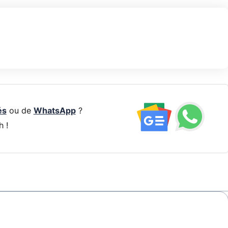
és
ou de
WhatsApp
?
h !