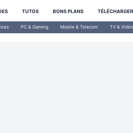
DES
TUTOS
BONS PLANS
TÉLÉCHARGE
vices
PC & Gaming
Mobile & Telecom
TV & Vidé