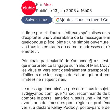
Par
Alex
.
Publié le
13 juin 2006 à 16h06
Suivez-nous
Ajoutez-nous en favori
Goo
Indiqué par et d'autres éditeurs spécialisés e
d'exploiter une vulnérabilité de la messagerie ma
quelconque pièce jointe : une simple ouverture de 
via tous les contacts du carnet d'adresses et 
émetteur.
Principale particularité de Yamanner@m : il est 
qui interprète ce langage sur Yahoo! Mail. L'ouv
les virus et vers sont généralement transportés 
d'ailleurs que les usages de Yahoo! qui profite
limitée) ne risquent rien.
Le message incriminé se présente sous le sujet
av3@yahoo.com, que Yahoo! recommande de blo
compte le portail américain, seuls une « infim
avons pris des mesures pour régler ce problème
ver », a déclaré Kelley Podboy, porte-parole d