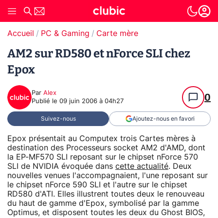
Accueil
PC & Gaming
Carte mère
AM2 sur RD580 et nForce SLI chez
Epox
Par
Alex
0
Publié le
09 juin 2006 à 04h27
Suivez-nous
Ajoutez-nous en favori
Epox présentait au Computex trois Cartes mères à
destination des Processeurs socket AM2 d'AMD, dont
la EP-MF570 SLI reposant sur le chipset nForce 570
SLI de NVIDIA évoquée dans
cette actualité
. Deux
nouvelles venues l'accompagnaient, l'une reposant sur
le chipset nForce 590 SLI et l'autre sur le chipset
RD580 d'ATI. Elles illustrent toutes deux le renouveau
du haut de gamme d'Epox, symbolisé par la gamme
Optimus, et disposent toutes les deux du Ghost BIOS,