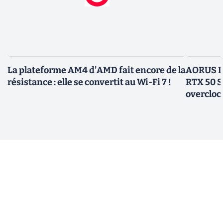
La plateforme AM4 d'AMD fait encore de la
AORUS In
résistance : elle se convertit au Wi-Fi 7 !
RTX 50 S
overcloc