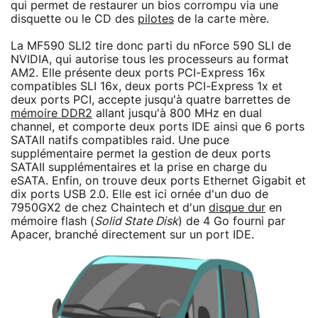
qui permet de restaurer un bios corrompu via une
disquette ou le CD des
pilotes
de la carte mère.
La MF590 SLI2 tire donc parti du nForce 590 SLI de
NVIDIA, qui autorise tous les processeurs au format
AM2. Elle présente deux ports PCI-Express 16x
compatibles SLI 16x, deux ports PCI-Express 1x et
deux ports PCI, accepte jusqu'à quatre barrettes de
mémoire DDR2
allant jusqu'à 800 MHz en dual
channel, et comporte deux ports IDE ainsi que 6 ports
SATAII natifs compatibles raid. Une puce
supplémentaire permet la gestion de deux ports
SATAII supplémentaires et la prise en charge du
eSATA. Enfin, on trouve deux ports Ethernet Gigabit et
dix ports USB 2.0. Elle est ici ornée d'un duo de
7950GX2 de chez Chaintech et d'un
disque dur
en
mémoire flash (
Solid State Disk
) de 4 Go fourni par
Apacer, branché directement sur un port IDE.