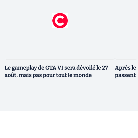
Le gameplay de GTA VI sera dévoilé le 27
Après le
août, mais pas pour tout le monde
passent 