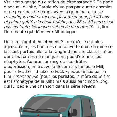
Vrai témoignage ou citation de circonstance ? En page
d'accueil du site, Carole n'y va pas par quatre chemins
et ne perd pas de temps avec la grammaire : «
Je
revendique haut et fort ma période cougar, j'ai 43 ans
et j'aime goûté à la chair fraiche, des 25 et 30 ans ! c'est
pas ma faute, les jeunes ont envie de maturité...
», lira
l'internaute qui découvre Allocougar.
De quoi s'agit-il exactement ? Lorsqu'elle est plus
âgée qu'eux, les hommes qui convoitent une femme se
laissent parfois aller à la ranger dans une classification
dont les termes ne manqueront pas d'étonner les
néophytes. Au premier rang de ces drôles
d'expression, on trouve la désormais fameuse Milf,
pour « Mother I'd Like To Fuck », popularisée par le
film
American Pie
(pour les puristes, la mère de Stifler
est l'archétype de la Milf) mais aussi par Snoop Dog,
qui lui dédie une chanson dans la série
Weeds
.