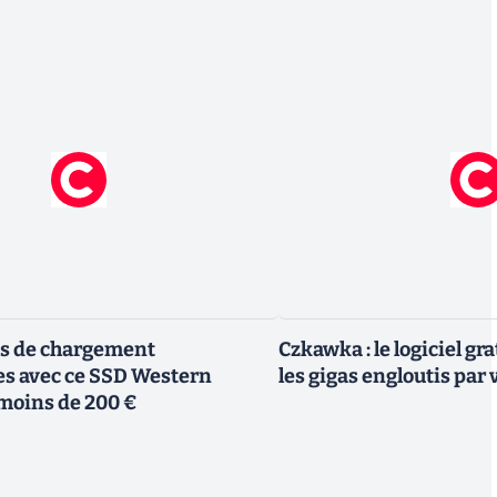
ps de chargement
Czkawka : le logiciel gr
es avec ce SSD Western
les gigas engloutis par
 moins de 200 €