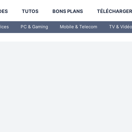
DES
TUTOS
BONS PLANS
TÉLÉCHARGE
vices
PC & Gaming
Mobile & Telecom
TV & Vidé