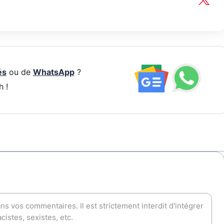
és
ou de
WhatsApp
?
h !