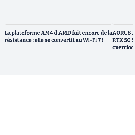
La plateforme AM4 d'AMD fait encore de la
AORUS In
résistance : elle se convertit au Wi-Fi 7 !
RTX 50 S
overcloc