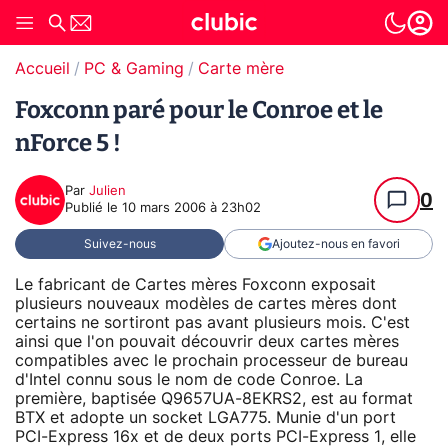
Accueil
PC & Gaming
Carte mère
Foxconn paré pour le Conroe et le
nForce 5 !
Par
Julien
0
Publié le
10 mars 2006 à 23h02
Suivez-nous
Ajoutez-nous en favori
Le fabricant de Cartes mères Foxconn exposait
plusieurs nouveaux modèles de cartes mères dont
certains ne sortiront pas avant plusieurs mois. C'est
ainsi que l'on pouvait découvrir deux cartes mères
compatibles avec le prochain processeur de bureau
d'Intel connu sous le nom de code Conroe. La
première, baptisée Q9657UA-8EKRS2, est au format
BTX et adopte un socket LGA775. Munie d'un port
PCI-Express 16x et de deux ports PCI-Express 1, elle