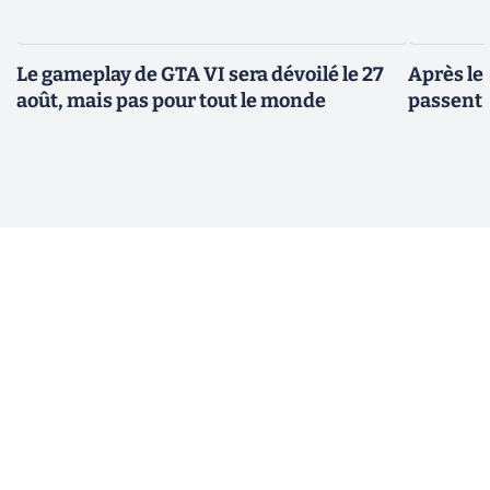
Le gameplay de GTA VI sera dévoilé le 27
Après le
août, mais pas pour tout le monde
passent 