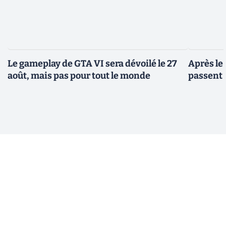
Le gameplay de GTA VI sera dévoilé le 27
Après le
août, mais pas pour tout le monde
passent 