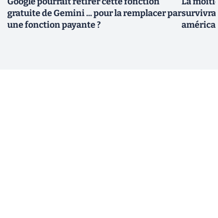
Google pourrait retirer cette fonction
La moiti
gratuite de Gemini ... pour la remplacer par
survivrai
une fonction payante ?
américa