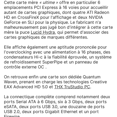
Cette carte mère
« ultime »
offre en particulier 6
emplacements PCI Express à 16 voies pour accueillir
autant de cartes graphiques, dont quatre ATI Radeon
HD en CrossFireX pour l'affichage et deux NVIDIA
GeForce en SLI pour la physique. Le fabricant n'a
malheureusement pas jugé bon d'intégrer à cette carte
mère la puce
Lucid Hydra
, qui permet d'associer des
cartes graphiques de marques différentes.
Elle affiche également une aptitude prononcée pour
l'overclocking avec une alimentation à 16 phases, des
condensateurs Hi-c à la fiabilité éprouvée, un système
de refroidissement SuperPipe et un panneau de
contrôle externe OC .
On retrouve enfin une carte son dédiée Quantum
Waven, prenant en charge les technologies Creative
EAX Advanced HD 5.0 et
THX TruStudio PC
.
La connectique complète comprend notamment deux
ports Serial ATA à 6 Gbps, six à 3 Gbps, deux ports
eSATA, deux ports USB 3.0, une douzaine de ports
USB 2.0, deux ports Gigabit Ethernet et un port
Firewire.