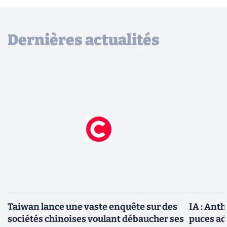
Dernières actualités
Taiwan lance une vaste enquête sur des
IA : Ant
sociétés chinoises voulant débaucher ses
puces ad