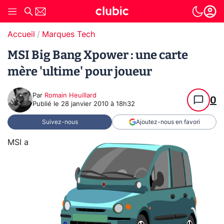
Accueil
Marques Tech
MSI Big Bang Xpower : une carte
mère 'ultime' pour joueur
Par
Romain Heuillard
0
Publié le
28 janvier 2010 à 18h32
Suivez-nous
Ajoutez-nous en favori
MSI a