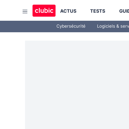
ACTUS
TESTS
GUI
Cybersécurité
Logiciels & ser