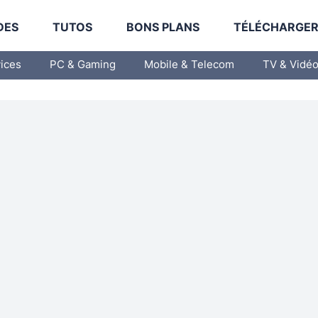
DES
TUTOS
BONS PLANS
TÉLÉCHARGE
vices
PC & Gaming
Mobile & Telecom
TV & Vidé