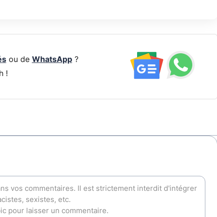
és
ou de
WhatsApp
?
h !