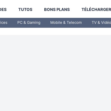
DES
TUTOS
BONS PLANS
TÉLÉCHARGE
vices
PC & Gaming
Mobile & Telecom
TV & Vidé