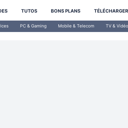
DES
TUTOS
BONS PLANS
TÉLÉCHARGE
vices
PC & Gaming
Mobile & Telecom
TV & Vidé