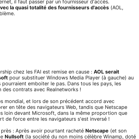
rnet, il faut passer par un fournisseur d'accès.
ec la quasi totalité des fournisseurs d'accès
(AOL,
oblème.
ership chez les FAI est remise en cause :
AOL serait
soft
pour substituer Windows Media Player (à gauche) au
s pourraient emboiter le pas. Dans tous les pays, les
on des contrats avec Realnetworks !
cès mondial, et lors de son précédent accord avec
lorer en tête des navigateurs Web, tandis que Netscape
rès loin devant Microsoft, dans la même proportion que
rt de force entre les navigateurs s'est inversé !
près : Après avoir pourtant racheté
Netscape
(et son
ue
Nullsoft
(la société du non moins célèbre Winamp, doté