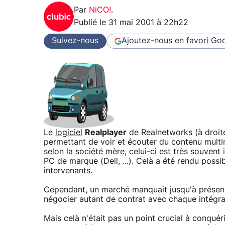
Par
NiCO!
.
Publié le
31 mai 2001 à 22h22
Suivez-nous
Ajoutez-nous en favori
Goo
Le
logiciel
Realplayer
de Realnetworks (à droite
permettant de voir et écouter du contenu multim
selon la société mère, celui-ci est très souvent
PC de marque (Dell, ...). Celà a été rendu possi
intervenants.
Cependant, un marché manquait jusqu'à présent 
négocier autant de contrat avec chaque intégra
Mais celà n'était pas un point crucial à conquéri