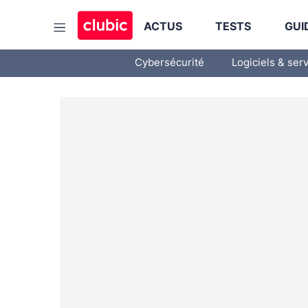
ACTUS
TESTS
GUI
Cybersécurité
Logiciels & ser