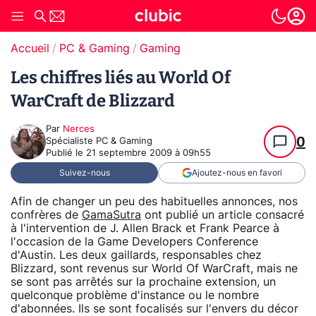
Accueil
PC & Gaming
Gaming
Les chiffres liés au World Of
WarCraft de Blizzard
Par
Nerces
0
Spécialiste PC & Gaming
Publié le
21 septembre 2009 à 09h55
Suivez-nous
Ajoutez-nous en favori
Afin de changer un peu des habituelles annonces, nos
confrères de
GamaSutra
ont publié un article consacré
à l'intervention de J. Allen Brack et Frank Pearce à
l'occasion de la Game Developers Conference
d'Austin. Les deux gaillards, responsables chez
Blizzard, sont revenus sur World Of WarCraft, mais ne
se sont pas arrêtés sur la prochaine extension, un
quelconque problème d'instance ou le nombre
d'abonnées. Ils se sont focalisés sur l'envers du décor