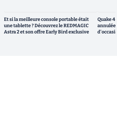
Et si la meilleure console portable était
Quake 4 
une tablette ? Découvrez le REDMAGIC
annulée 
Astra 2 et son offre Early Bird exclusive
d'occasi