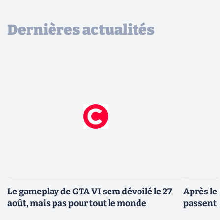
Dernières actualités
Le gameplay de GTA VI sera dévoilé le 27
Après le
août, mais pas pour tout le monde
passent 