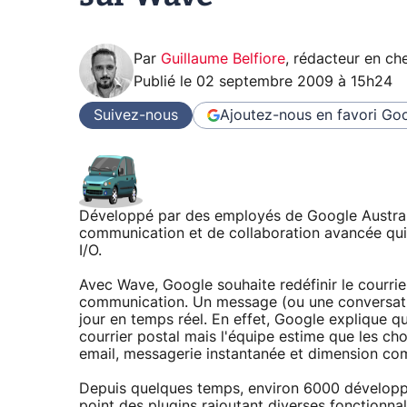
Par
Guillaume Belfiore
,
rédacteur en che
Publié le
02 septembre 2009 à 15h24
Suivez-nous
Ajoutez-nous en favori
Goo
Développé par des employés de Google Australi
communication et de collaboration avancée qui
I/O.
Avec Wave, Google souhaite redéfinir le courrie
communication. Un message (ou une conversatio
jour en temps réel. En effet, Google explique que
courrier postal mais l'équipe estime que les ch
email, messagerie instantanée et dimension co
Depuis quelques temps, environ 6000 développ
point des plugins rajoutant diverses fonctionna