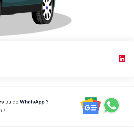
és
ou de
WhatsApp
?
h !