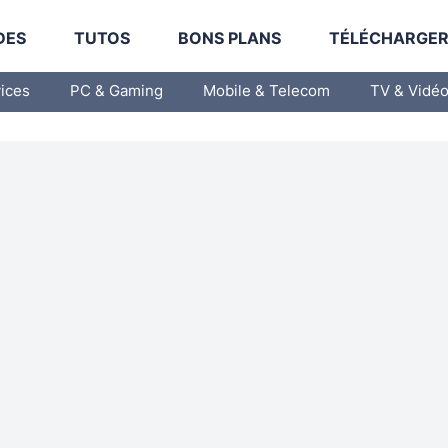
DES
TUTOS
BONS PLANS
TÉLÉCHARGE
vices
PC & Gaming
Mobile & Telecom
TV & Vidé