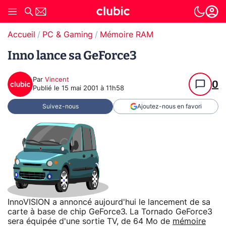
Accueil
PC & Gaming
Mémoire RAM
Inno lance sa GeForce3
Par
Vincent
0
Publié le
15 mai 2001 à 11h58
Suivez-nous
Ajoutez-nous en favori
InnoVISION a annoncé aujourd'hui le lancement de sa
carte à base de chip GeForce3. La Tornado GeForce3
sera équipée d'une sortie TV, de 64 Mo de
mémoire