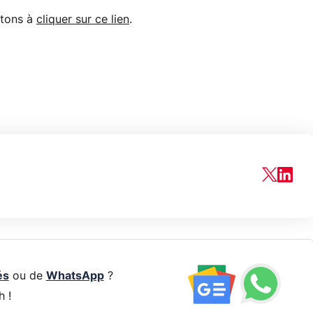
itons à
cliquer sur ce lien
.
és
ou de
WhatsApp
?
h !