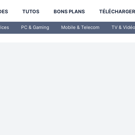
DES
TUTOS
BONS PLANS
TÉLÉCHARGE
vices
PC & Gaming
Mobile & Telecom
TV & Vidé