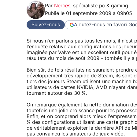
Par
Nerces
,
spécialiste pc & gaming
.
Publié le
01 septembre 2009 à 09h05
Suivez-nous
Ajoutez-nous en favori
Goo
Si nous n'en parlons pas tous les mois, il n'est 
l'enquête relative aux configurations des joue
imaginée par Valve est un excellent outil pour é
résultats du mois de août 2009 - tombés il y a
Bien sûr, de tels résultats ne sauraient prendr
développement très rapide de Steam, ils sont d
tiers des joueurs Steam utilisent une machine 
utilisateurs de cartes NVIDIA, AMD n'ayant da
tournant autour des 30 %.
On remarque également la nette domination d
toutefois une jolie croissance pour les proces
Enfin, et on comprend alors mieux l'empressem
% des configurations utilisent une carte graph
de véritablement exploiter la dernière API de M
pas convaincu les amateurs de jeux vidéo.