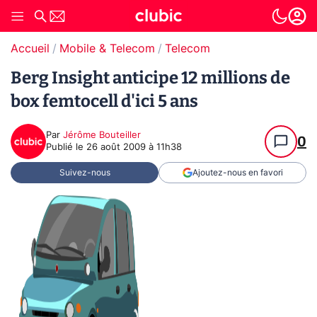
Accueil
Mobile & Telecom
Telecom
Berg Insight anticipe 12 millions de
box femtocell d'ici 5 ans
Par
Jérôme Bouteiller
0
Publié le
26 août 2009 à 11h38
Suivez-nous
Ajoutez-nous en favori