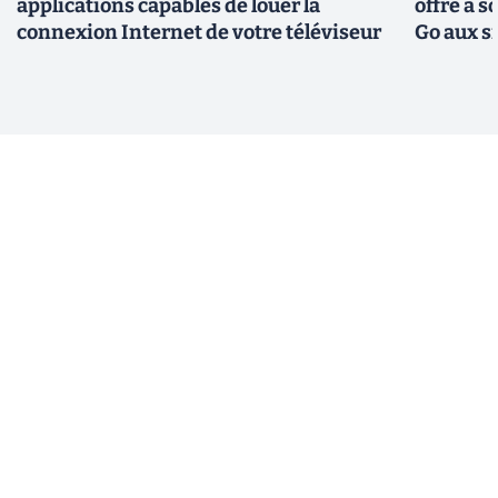
applications capables de louer la
offre à 
connexion Internet de votre téléviseur
Go aux s