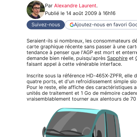
Par
Alexandre Laurent
.
Publié le
14 août 2009 à 16h16
Suivez-nous
Ajoutez-nous en favori
Goo
Seraient-ils si nombreux, les consommateurs dés
carte graphique récente sans passer à une car
tendance à penser que l'AGP est mort et enterré
demande bien réelle, puisqu'après
Sapphire
et
faisant appel à cette vénérable interface.
Inscrite sous la référence HD-465X-ZPFR, elle 
quatre ports, et d'un refroidissement simple slo
Pour le reste, elle affiche des caractéristiqu
unités de traitement et 1 Go de mémoire cadencé
vraisemblablement tourner aux alentours de 70