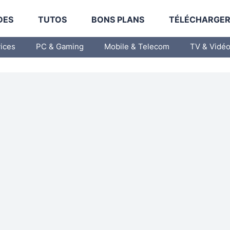
DES
TUTOS
BONS PLANS
TÉLÉCHARGE
vices
PC & Gaming
Mobile & Telecom
TV & Vidé