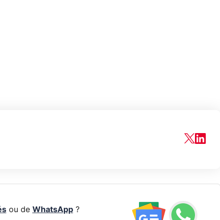
és
ou de
WhatsApp
?