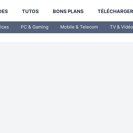
DES
TUTOS
BONS PLANS
TÉLÉCHARGE
vices
PC & Gaming
Mobile & Telecom
TV & Vidé