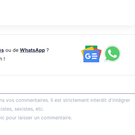
és
ou de
WhatsApp
?
h !