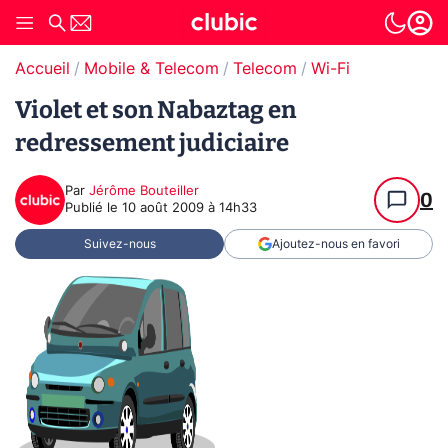
Accueil
Mobile & Telecom
Telecom
Wi-Fi
Violet et son Nabaztag en
redressement judiciaire
Par
Jérôme Bouteiller
0
Publié le
10 août 2009 à 14h33
Suivez-nous
Ajoutez-nous en favori