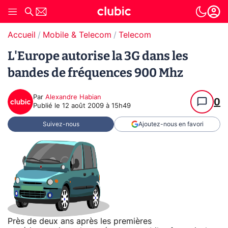
Accueil
Mobile & Telecom
Telecom
L'Europe autorise la 3G dans les
bandes de fréquences 900 Mhz
Par
Alexandre Habian
0
Publié le
12 août 2009 à 15h49
Suivez-nous
Ajoutez-nous en favori
Près de deux ans après les premières