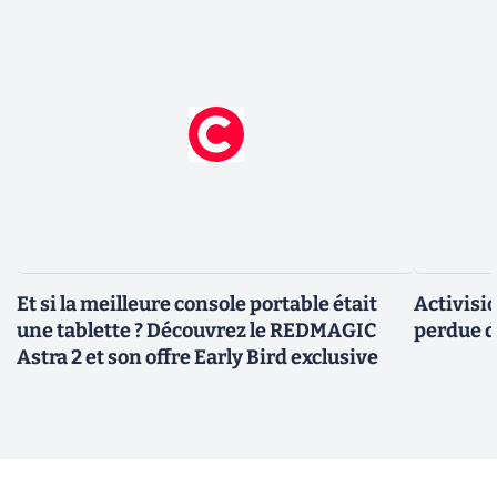
Et si la meilleure console portable était
Activisi
une tablette ? Découvrez le REDMAGIC
perdue d
Astra 2 et son offre Early Bird exclusive