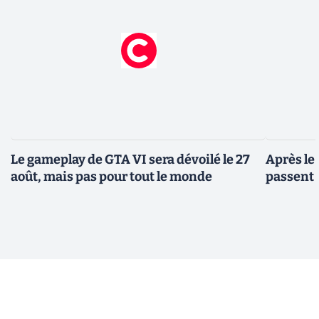
Le gameplay de GTA VI sera dévoilé le 27
Après le
août, mais pas pour tout le monde
passent 