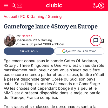
Accueil
PC & Gaming
Gaming
Gameforge lance 4Story en Europe
Par
Nerces
0
Spécialiste PC & Gaming
Publié le
30 juillet 2009 à 13h59
Suivez-nous
Ajoutez-nous en favori
Également connu sous le nomde Gates Of Andaron,
4Story : Three Kingdoms & One Hero est un jeu de rôle
massivement multijoueur dont vous n'avez peut-être
pas encore entendu parler et pour cause, le titre n'était
à pésent disponible qu'en Corée du Sud, son pays
natal. Sous l'impulsion des Allemands de GameForge
AG les choses ont cependant bougé il y a peu et le
MMO est à présent disponible dans la majeure partie
de l'Europe, France comprise.
Trois races et six classes de personnages sont à la