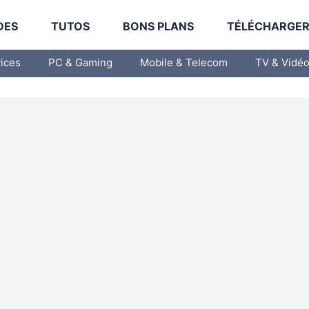
DES
TUTOS
BONS PLANS
TÉLÉCHARGE
vices
PC & Gaming
Mobile & Telecom
TV & Vidé