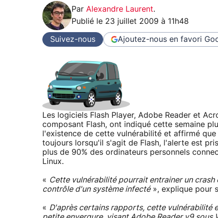
Par
Alexandre Laurent
.
Publié le
23 juillet 2009 à 11h48
Suivez-nous
Ajoutez-nous en favori
Goo
Les logiciels Flash Player, Adobe Reader et Acro
composant Flash, ont indiqué cette semaine plu
l'existence de cette vulnérabilité et affirmé qu
toujours lorsqu'il s'agit de Flash, l'alerte est p
plus de 90% des ordinateurs personnels connect
Linux.
«
Cette vulnérabilité pourrait entrainer un crash
contrôle d'un système infecté
», explique pour
«
D'après certains rapports, cette vulnérabilité e
petite envergure, visant Adobe Reader v9 sous