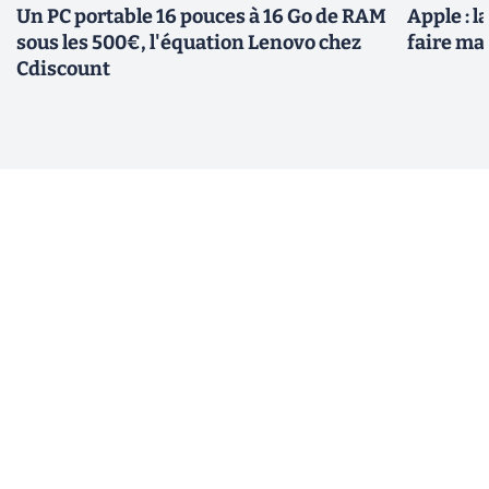
Un PC portable 16 pouces à 16 Go de RAM
Apple : 
sous les 500€, l'équation Lenovo chez
faire ma
Cdiscount