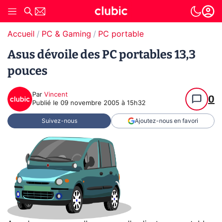
Accueil
PC & Gaming
PC portable
Asus dévoile des PC portables 13,3
pouces
Par
Vincent
0
Publié le
09 novembre 2005 à 15h32
Suivez-nous
Ajoutez-nous en favori