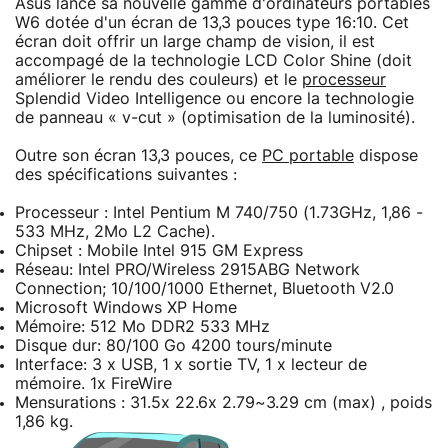
Asus lance sa nouvelle gamme d'ordinateurs portables
W6 dotée d'un écran de 13,3 pouces type 16:10. Cet
écran doit offrir un large champ de vision, il est
accompagé de la technologie LCD Color Shine (doit
améliorer le rendu des couleurs) et le
processeur
Splendid Video Intelligence ou encore la technologie
de panneau « v-cut » (optimisation de la luminosité).
Outre son écran 13,3 pouces, ce
PC portable
dispose
des spécifications suivantes :
Processeur : Intel Pentium M 740/750 (1.73GHz, 1,86 -
533 MHz, 2Mo L2 Cache).
Chipset : Mobile Intel 915 GM Express
Réseau: Intel PRO/Wireless 2915ABG Network
Connection; 10/100/1000 Ethernet, Bluetooth V2.0
Microsoft Windows XP Home
Mémoire: 512 Mo DDR2 533 MHz
Disque dur: 80/100 Go 4200 tours/minute
Interface: 3 x USB, 1 x sortie TV, 1 x lecteur de
mémoire. 1x FireWire
Mensurations : 31.5x 22.6x 2.79~3.29 cm (max) , poids
1,86 kg.