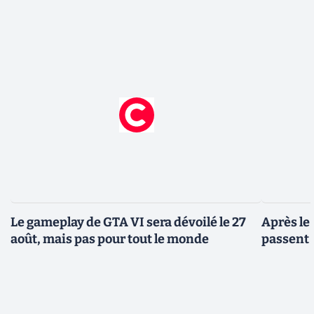
Le gameplay de GTA VI sera dévoilé le 27
Après le
août, mais pas pour tout le monde
passent 