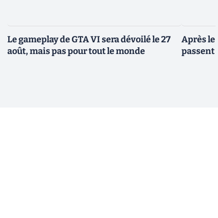
Le gameplay de GTA VI sera dévoilé le 27
Après le
août, mais pas pour tout le monde
passent 