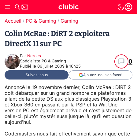
Accueil
PC & Gaming
Gaming
Colin McRae : DiRT 2 exploitera
DirectX 11 sur PC
Par
Nerces
0
Spécialiste PC & Gaming
Publié le
06 juillet 2009 à 16h25
Suivez-nous
Ajoutez-nous en favori
Annoncé le 19 novembre dernier, Colin McRae : DiRT 2
doit débarquer sur un grand nombre de plateformes
allant de la petite DS aux plus classiques Playstation 3
et Xbox 360 en passant par la PSP et la Wii. Une
version PC est également prévue et c'est justement de
celle-ci, plutôt mystérieuse jusque là, qu'il est question
aujourd'hui.
Codemasters nous fait effectivement savoir que cette