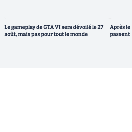
Le gameplay de GTA VI sera dévoilé le 27
Après le
août, mais pas pour tout le monde
passent 