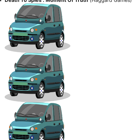
Death To Spies : Moment Of Truth
(Haggard Games)