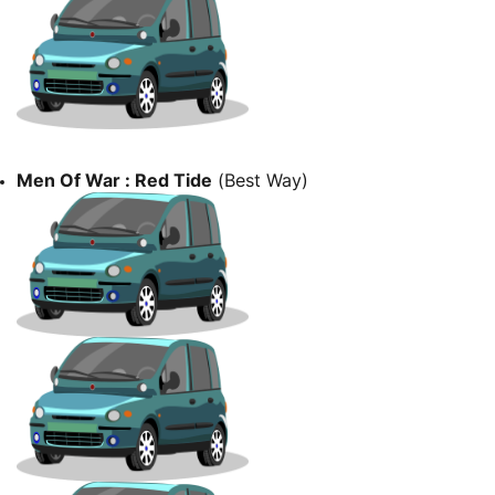
Men Of War : Red Tide
(Best Way)