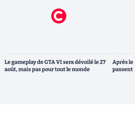
Le gameplay de GTA VI sera dévoilé le 27
Après le
août, mais pas pour tout le monde
passent 