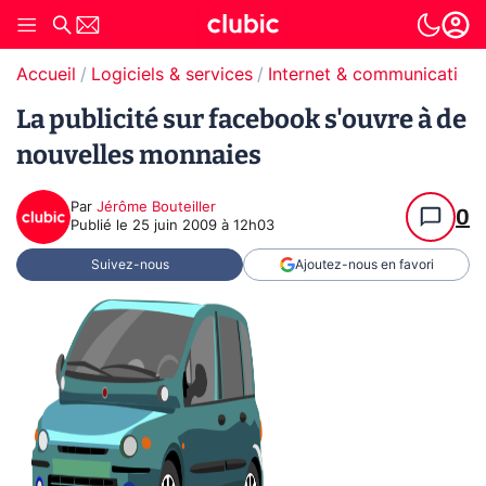
Accueil
Logiciels & services
Internet & communication
La publicité sur facebook s'ouvre à de
nouvelles monnaies
Par
Jérôme Bouteiller
0
Publié le
25 juin 2009 à 12h03
Suivez-nous
Ajoutez-nous en favori