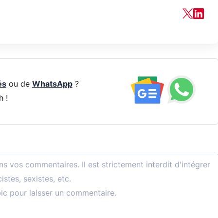
és
ou de
WhatsApp
?
h !