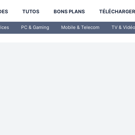
DES
TUTOS
BONS PLANS
TÉLÉCHARGE
vices
PC & Gaming
Mobile & Telecom
TV & Vidé