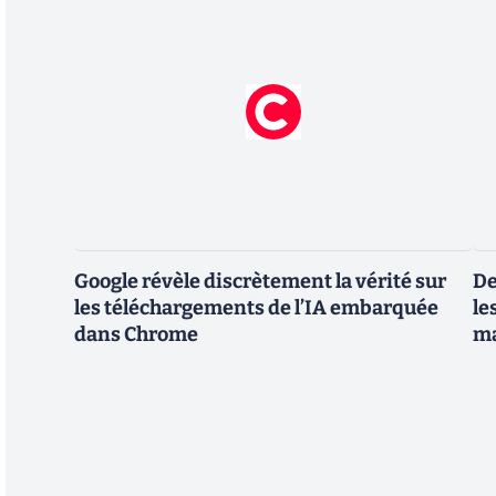
Google révèle discrètement la vérité sur
De
les téléchargements de l’IA embarquée
le
dans Chrome
m