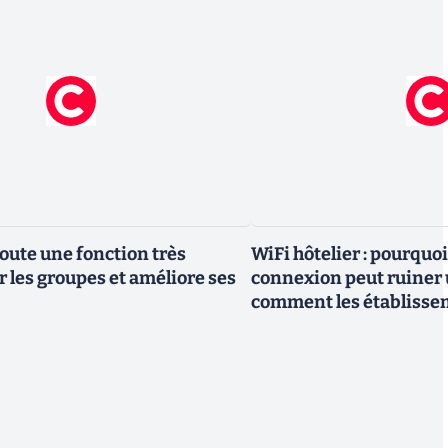
ute une fonction très
WiFi hôtelier : pourqu
r les groupes et améliore ses
connexion peut ruiner u
comment les établisse