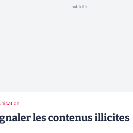
unication
ignaler les contenus illicites