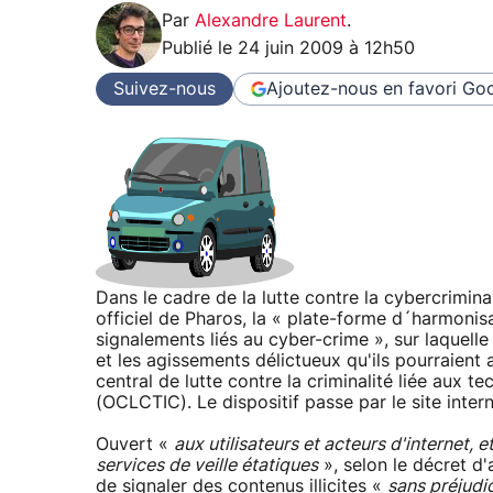
Par
Alexandre Laurent
.
Publié le
24 juin 2009 à 12h50
Suivez-nous
Ajoutez-nous en favori
Goo
Dans le cadre de la lutte contre la cybercrimin
officiel de Pharos, la « plate-forme d´harmonis
signalements liés au cyber-crime », sur laquelle l
et les agissements délictueux qu'ils pourraient 
central de lutte contre la criminalité liée aux 
(OCLCTIC). Le dispositif passe par le site inte
Ouvert «
aux utilisateurs et acteurs d'internet,
services de veille étatiques
», selon le décret d'
de signaler des contenus illicites «
sans préjudi