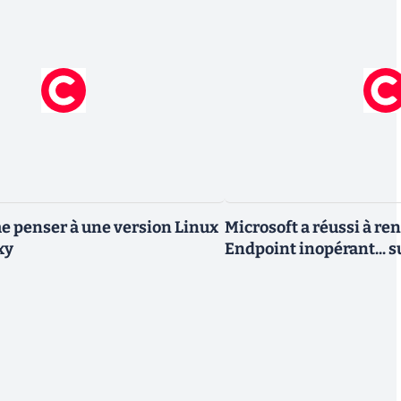
 penser à une version Linux
Microsoft a réussi à re
xy
Endpoint inopérant... s