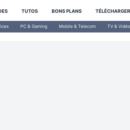
DES
TUTOS
BONS PLANS
TÉLÉCHARGE
vices
PC & Gaming
Mobile & Telecom
TV & Vidé