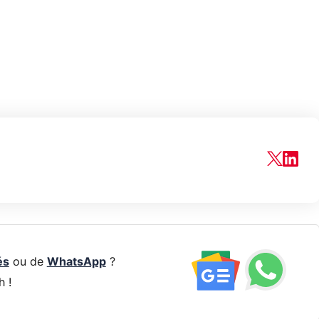
és
ou de
WhatsApp
?
h !