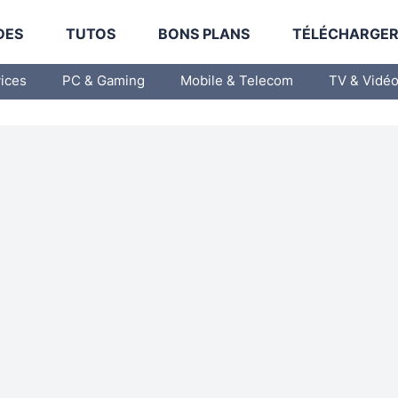
DES
TUTOS
BONS PLANS
TÉLÉCHARGE
vices
PC & Gaming
Mobile & Telecom
TV & Vidé