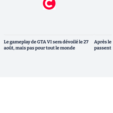
Le gameplay de GTA VI sera dévoilé le 27
Après le
août, mais pas pour tout le monde
passent 