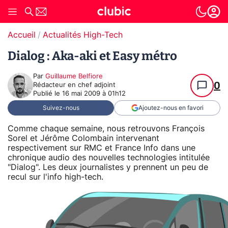
Accueil
Actualités High-Tech
Dialog : Aka-aki et Easy métro
Par
Guillaume Belfiore
0
Rédacteur en chef adjoint
Publié le
16 mai 2009 à 01h12
Suivez-nous
Ajoutez-nous en favori
Comme chaque semaine, nous retrouvons François
Sorel et Jérôme Colombain intervenant
respectivement sur RMC et France Info dans une
chronique audio des nouvelles technologies intitulée
"Dialog". Les deux journalistes y prennent un peu de
recul sur l'info high-tech.