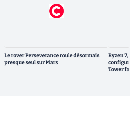
Le rover Perseverance roule désormais
Ryzen 7,
presque seul sur Mars
configur
Tower fai