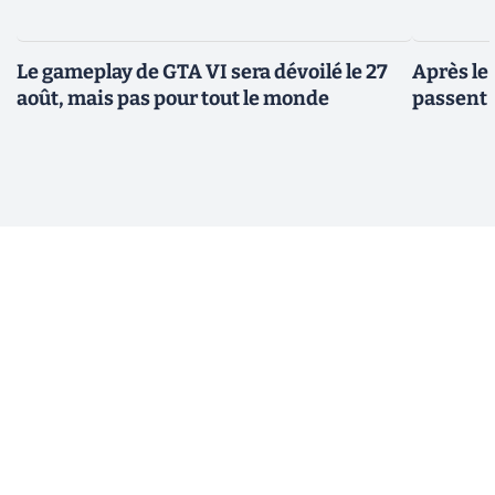
Le gameplay de GTA VI sera dévoilé le 27
Après le
août, mais pas pour tout le monde
passent 