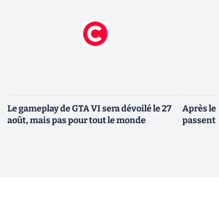
Le gameplay de GTA VI sera dévoilé le 27
Après le
août, mais pas pour tout le monde
passent 