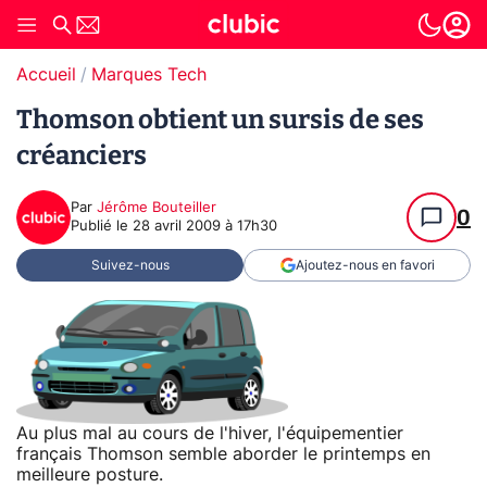
Accueil
Marques Tech
Thomson obtient un sursis de ses
créanciers
Par
Jérôme Bouteiller
0
Publié le
28 avril 2009 à 17h30
Suivez-nous
Ajoutez-nous en favori
Au plus mal au cours de l'hiver, l'équipementier
français Thomson semble aborder le printemps en
meilleure posture.