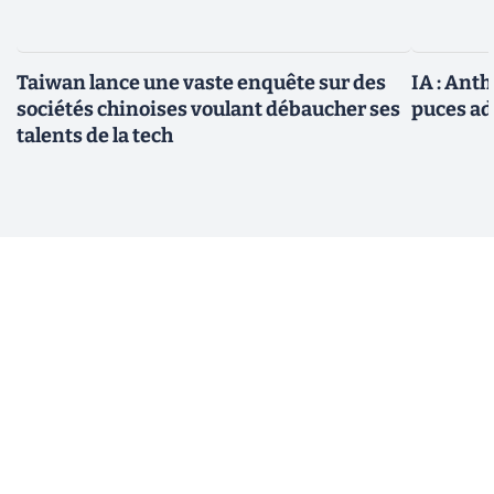
Taiwan lance une vaste enquête sur des
IA : Ant
sociétés chinoises voulant débaucher ses
puces ad
talents de la tech