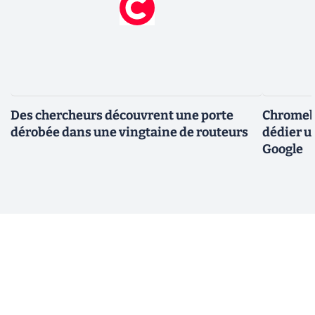
Des chercheurs découvrent une porte
Chromebo
dérobée dans une vingtaine de routeurs
dédier u
Google