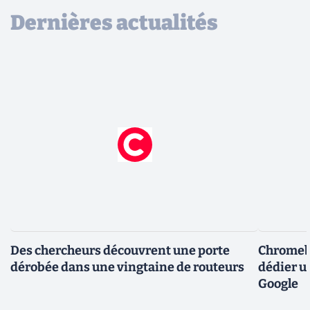
Dernières actualités
Des chercheurs découvrent une porte
Chromebo
dérobée dans une vingtaine de routeurs
dédier u
Google