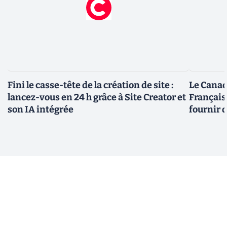
Fini le casse-tête de la création de site :
Le Canad
lancez-vous en 24 h grâce à Site Creator et
Français
son IA intégrée
fournir 